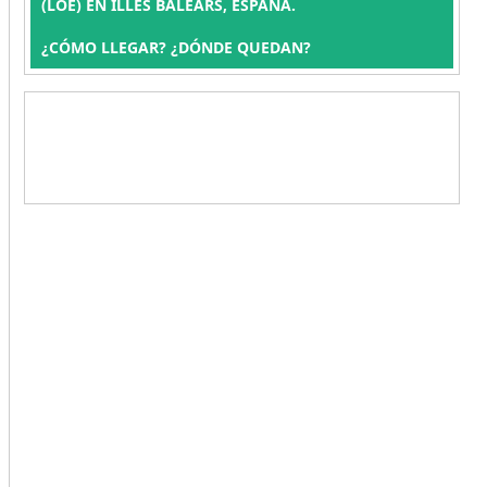
(LOE) EN ILLES BALEARS, ESPAÑA.
¿CÓMO LLEGAR? ¿DÓNDE QUEDAN?